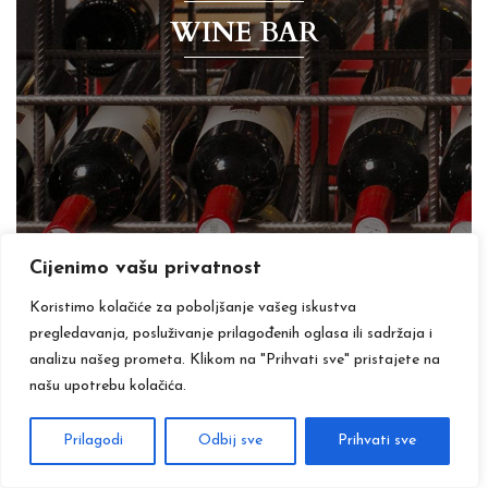
WINE BAR
Cijenimo vašu privatnost
Koristimo kolačiće za poboljšanje vašeg iskustva
pregledavanja, posluživanje prilagođenih oglasa ili sadržaja i
analizu našeg prometa. Klikom na "Prihvati sve" pristajete na
našu upotrebu kolačića.
Prilagodi
Odbij sve
Prihvati sve