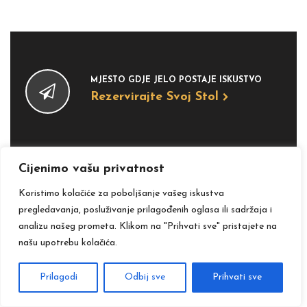
MJESTO GDJE JELO POSTAJE ISKUSTVO
Rezervirajte Svoj Stol
Cijenimo vašu privatnost
Koristimo kolačiće za poboljšanje vašeg iskustva
pregledavanja, posluživanje prilagođenih oglasa ili sadržaja i
analizu našeg prometa. Klikom na "Prihvati sve" pristajete na
ŽELITE PRIMATI OBAVIJESTI O POSEBNIM
PONUDAMA?
našu upotrebu kolačića.
Pretplata Na Newsletter
Prilagodi
Odbij sve
Prihvati sve